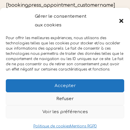
[bookingpress_appointment_customername]
Pour ajouter au calendrier
Gérer le consentement
[bookingpress_appointment_calendar_integrati
aux cookies
on]
Pour offrir les meilleures expériences, nous utilisons des
technologies telles que les cookies pour stocker et/ou accéder
aux informations des appareils. Le fait de consentir à ces
technologies nous permettra de traiter des données telles que le
comportement de navigation ou les ID uniques sur ce site. Le fait
de ne pas consentir ou de retirer son consentement peut avoir
un effet négatif sur certaines caractéristiques et fonctions.
Accepter
Refuser
Voir les préférences
Mentions légales
Mentions RGPD
Politique de cookies (UE)
Politique de cookies
Mentions RGPD