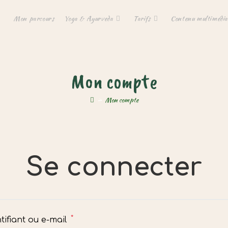
Mon parcours
Yoga & Ayurveda
Tarifs
Contenu multimédia
Mon compte
>
Mon compte
Se connecter
*
Obligatoire
tifiant ou e-mail