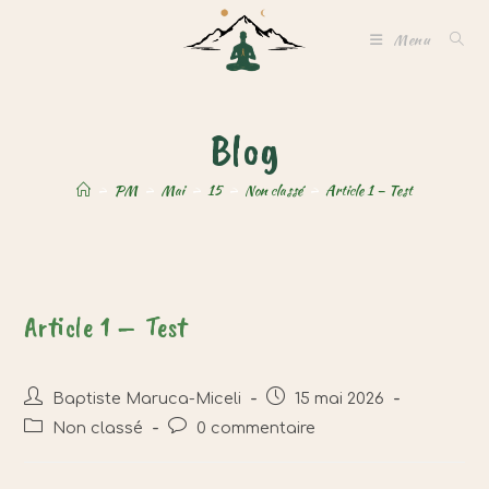
Skip
Menu
to
content
Blog
>
PM
>
Mai
>
15
>
Non classé
>
Article 1 – Test
Article 1 – Test
Auteur/autrice
Publication
Baptiste Maruca-Miceli
15 mai 2026
de
publiée :
Post
Commentaires
Non classé
0 commentaire
la
category:
de
publication :
la