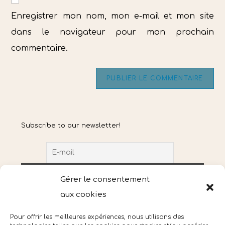
comment
votre
Enregistrer mon nom, mon e-mail et mon site
site
dans le navigateur pour mon prochain
(facultatif)
commentaire.
Subscribe to our newsletter!
Gérer le consentement
aux cookies
J'accepte la politique de confidentialité.
Pour offrir les meilleures expériences, nous utilisons des